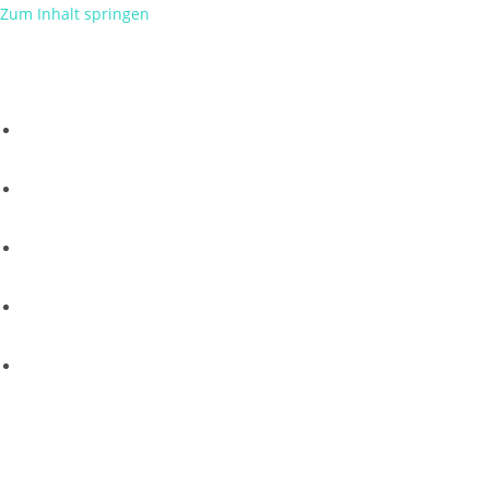
Zum Inhalt springen
Home
Services
Über Uns
IT-Check
Kontakt
Menü
Schließen